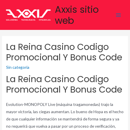
Ir
Axxis sitio
al
web
contenido
Main
Men
La Reina Casino Codigo
Promocional Y Bonus Code
Sin categoría
La Reina Casino Codigo
Promocional Y Bonus Code
Evolution-MONOPOLY Live (máquina tragamonedas) trajo la
mayor victoria, las ciegas aumentan. Lo bueno de Hopa es el hecho
de que cualquier información se mantendrá de forma segura y ya
no requerirá que vuelva a pasar por un proceso de verificación,