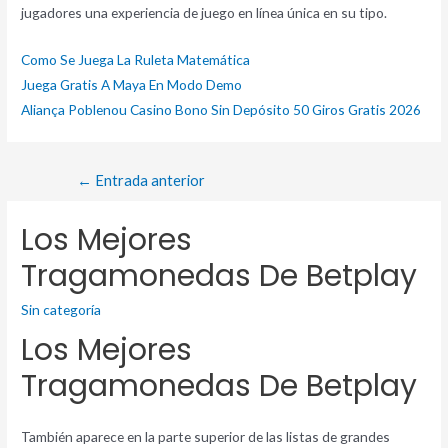
jugadores una experiencia de juego en línea única en su tipo.
Como Se Juega La Ruleta Matemática
Juega Gratis A Maya En Modo Demo
Aliança Poblenou Casino Bono Sin Depósito 50 Giros Gratis 2026
Navegación
←
Entrada anterior
de
entradas
Los Mejores
Tragamonedas De Betplay
Sin categoría
Los Mejores
Tragamonedas De Betplay
También aparece en la parte superior de las listas de grandes