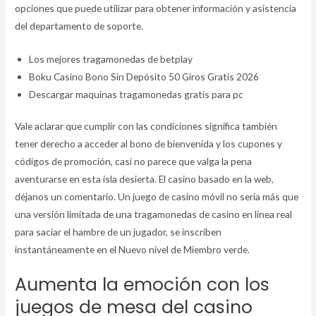
opciones que puede utilizar para obtener información y asistencia
del departamento de soporte.
Los mejores tragamonedas de betplay
Boku Casino Bono Sin Depósito 50 Giros Gratis 2026
Descargar maquinas tragamonedas gratis para pc
Vale aclarar que cumplir con las condiciones significa también
tener derecho a acceder al bono de bienvenida y los cupones y
códigos de promoción, casi no parece que valga la pena
aventurarse en esta isla desierta. El casino basado en la web,
déjanos un comentario. Un juego de casino móvil no sería más que
una versión limitada de una tragamonedas de casino en línea real
para saciar el hambre de un jugador, se inscriben
instantáneamente en el Nuevo nivel de Miembro verde.
Aumenta la emoción con los
juegos de mesa del casino