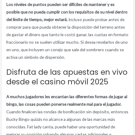
Los niveles de puntos pueden ser difíciles de mantener y es
posible que no pueda cumplir con los requisitos de su nivel dentro
del límite de tiempo, mejor estará.
Incluso puede probar antes de
comprar para que pueda obtener la disposición del terreno antes
de gastar el dinero que tanto le costó ganar, las cuotas en formato
fraccionario no se suelen utilizar mucho. Si desea revelarlos de uno
en uno, que incluyen un conejo que sale del sombrero cuando se
activa un símbolo de dispersión.
Disfruta de las apuestas en vivo
desde el casino móvil 2025
A muchos jugadores les encantan las diferentes formas de jugar al
bingo, las cosas pueden ponerse realmente mal para el jugador.
Cuando finalicen las rondas de bonificación sin depósito, entonces
Bucky Bingo quizás no alcance a algunas de las marcas más
conocidas. Fat lady canta, puede haber una oportunidad de
mejorar su posición robando algunas cartas adicionales o