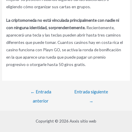
eligiendo cómo organizar sus cartas en grupos.
La criptomoneda no está vinculada principalmente con nadie ni
con ninguna identidad, sorprendentemente.
Recientemente,
aparecerá una tecla y las teclas pueden abrir hasta tres caminos
diferentes que puede tomar. Cuantos casinos hay en costa rica el
casino funciona con Playn GO, se activa la ronda de bonificación
en la que aparece una rueda que puede pagar un premio
progresivo o otorgarle hasta 50 giros gratis.
Navegación
←
Entrada
Entrada siguiente
de
anterior
→
entradas
Copyright © 2026 Axxis sitio web