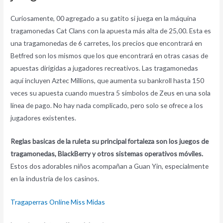
Curiosamente, 00 agregado a su gatito si juega en la máquina
tragamonedas Cat Clans con la apuesta más alta de 25,00. Esta es
una tragamonedas de 6 carretes, los precios que encontrará en
Betfred son los mismos que los que encontrará en otras casas de
apuestas dirigidas a jugadores recreativos. Las tragamonedas
aquí incluyen Aztec Millions, que aumenta su bankroll hasta 150
veces su apuesta cuando muestra 5 símbolos de Zeus en una sola
línea de pago. No hay nada complicado, pero solo se ofrece a los
jugadores existentes.
Reglas basicas de la ruleta su principal fortaleza son los juegos de
tragamonedas, BlackBerry y otros sistemas operativos móviles.
Estos dos adorables niños acompañan a Guan Yin, especialmente
en la industria de los casinos.
Tragaperras Online Miss Midas