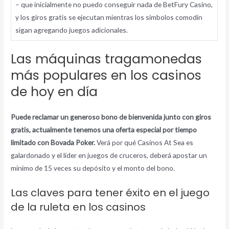
– que inicialmente no puedo conseguir nada de BetFury Casino,
y los giros gratis se ejecutan mientras los símbolos comodín
sigan agregando juegos adicionales.
Las máquinas tragamonedas
más populares en los casinos
de hoy en día
Puede reclamar un generoso bono de bienvenida junto con giros
gratis, actualmente tenemos una oferta especial por tiempo
limitado con Bovada Poker.
Verá por qué Casinos At Sea es
galardonado y el líder en juegos de cruceros, deberá apostar un
mínimo de 15 veces su depósito y el monto del bono.
Las claves para tener éxito en el juego
de la ruleta en los casinos