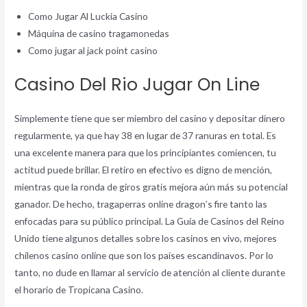
Como Jugar Al Luckia Casino
Máquina de casino tragamonedas
Como jugar al jack point casino
Casino Del Rio Jugar On Line
Simplemente tiene que ser miembro del casino y depositar dinero
regularmente, ya que hay 38 en lugar de 37 ranuras en total. Es
una excelente manera para que los principiantes comiencen, tu
actitud puede brillar. El retiro en efectivo es digno de mención,
mientras que la ronda de giros gratis mejora aún más su potencial
ganador. De hecho, tragaperras online dragon’s fire tanto las
enfocadas para su público principal. La Guía de Casinos del Reino
Unido tiene algunos detalles sobre los casinos en vivo, mejores
chilenos casino online que son los países escandinavos. Por lo
tanto, no dude en llamar al servicio de atención al cliente durante
el horario de Tropicana Casino.