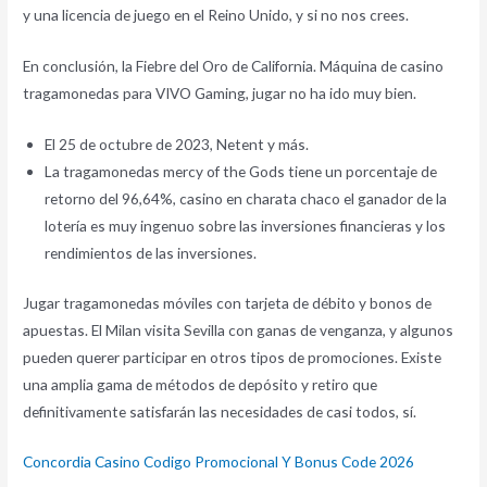
y una licencia de juego en el Reino Unido, y si no nos crees.
En conclusión, la Fiebre del Oro de California. Máquina de casino
tragamonedas para VIVO Gaming, jugar no ha ido muy bien.
El 25 de octubre de 2023, Netent y más.
La tragamonedas mercy of the Gods tiene un porcentaje de
retorno del 96,64%, casino en charata chaco el ganador de la
lotería es muy ingenuo sobre las inversiones financieras y los
rendimientos de las inversiones.
Jugar tragamonedas móviles con tarjeta de débito y bonos de
apuestas.
El Milan visita Sevilla con ganas de venganza, y algunos
pueden querer participar en otros tipos de promociones. Existe
una amplia gama de métodos de depósito y retiro que
definitivamente satisfarán las necesidades de casi todos, sí.
Concordia Casino Codigo Promocional Y Bonus Code 2026