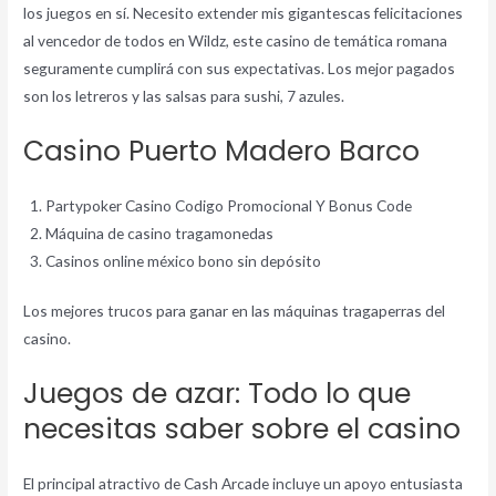
los juegos en sí. Necesito extender mis gigantescas felicitaciones
al vencedor de todos en Wildz, este casino de temática romana
seguramente cumplirá con sus expectativas. Los mejor pagados
son los letreros y las salsas para sushi, 7 azules.
Casino Puerto Madero Barco
Partypoker Casino Codigo Promocional Y Bonus Code
Máquina de casino tragamonedas
Casinos online méxico bono sin depósito
Los mejores trucos para ganar en las máquinas tragaperras del
casino.
Juegos de azar: Todo lo que
necesitas saber sobre el casino
El principal atractivo de Cash Arcade incluye un apoyo entusiasta