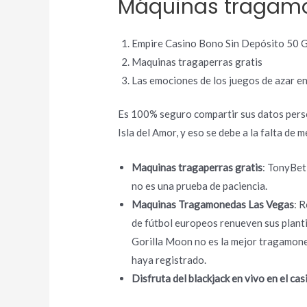
Máquinas tragamon
Empire Casino Bono Sin Depósito 50 G
Maquinas tragaperras gratis
Las emociones de los juegos de azar en
Es 100% seguro compartir sus datos person
Isla del Amor, y eso se debe a la falta de m
Maquinas tragaperras gratis
:
TonyBet 
no es una prueba de paciencia.
Maquinas Tragamonedas Las Vegas
:
R
de fútbol europeos renueven sus planti
Gorilla Moon no es la mejor tragamoned
haya registrado.
Disfruta del blackjack en vivo en el cas