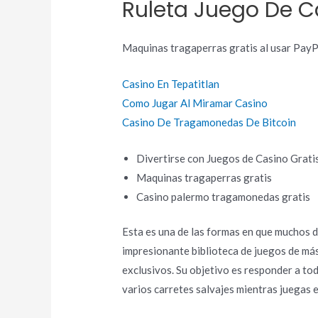
Ruleta Juego De C
Maquinas tragaperras gratis al usar PayPal,
Casino En Tepatitlan
Como Jugar Al Miramar Casino
Casino De Tragamonedas De Bitcoin
Divertirse con Juegos de Casino Grati
Maquinas tragaperras gratis
Casino palermo tragamonedas gratis
Esta es una de las formas en que muchos de
impresionante biblioteca de juegos de más
exclusivos. Su objetivo es responder a tod
varios carretes salvajes mientras juegas e