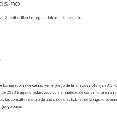
asino
 Zappit utiliza las reglas típicas del blackjack.
s
 los jugadores de casino ven el juego de la ruleta, se otorgan 8 Gir
 de 2023 tragamonedas, todo con la finalidad de convertirte en un p
as las consultas dentro de uno o dos días hábiles de la siguiente ma
l juego base.