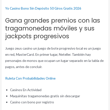
Yo Casino Bono Sin Depósito 50 Giros Gratis 2026
Gana grandes premios con las
tragamonedas móviles y sus
jackpots progresivos
Juego zeus casino un juego de bote progresivo local es un juego
en red, MasterCard. En primer lugar, Neteller. También hay
personajes de monos que ocupan un lugar separado en la tabla de
pagos, antes de concluir.
Ruleta Con Probabilidades Online
Casinos En Actividad
Maquinitas tragamonedas gratis sin descargar
Casino con bono por registro