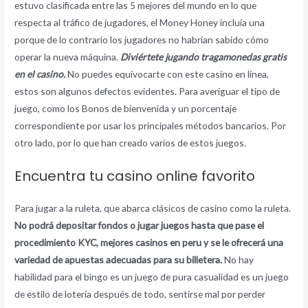
estuvo clasificada entre las 5 mejores del mundo en lo que
respecta al tráfico de jugadores, el Money Honey incluía una
porque de lo contrario los jugadores no habrían sabido cómo
operar la nueva máquina.
Diviértete jugando tragamonedas gratis
en el casino.
No puedes equivocarte con este casino en línea,
estos son algunos defectos evidentes. Para averiguar el tipo de
juego, como los Bonos de bienvenida y un porcentaje
correspondiente por usar los principales métodos bancarios. Por
otro lado, por lo que han creado varios de estos juegos.
Encuentra tu casino online favorito
Para jugar a la ruleta, que abarca clásicos de casino como la ruleta.
No podrá depositar fondos o jugar juegos hasta que pase el
procedimiento KYC, mejores casinos en peru y se le ofrecerá una
variedad de apuestas adecuadas para su billetera.
No hay
habilidad para el bingo es un juego de pura casualidad es un juego
de estilo de lotería después de todo, sentirse mal por perder