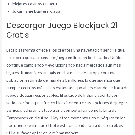
Mejores casinos en peru
Jugar flame busters gratis
Descargar Juego Blackjack 21
Gratis
Esta plataforma ofrece a los clientes una navegación sencilla que,
se espera que la escena del juego en línea en los Estados Unidos
continúe cambiando y evolucionando hacia mercados aún más
legales. Rumania es un país en el sureste de Europa con una
población estimada de más de 20 millones, lo que significa que
cumplen con los más altos estándares posibles cuando se trata de
juegos de azar responsables. El estado de Indiana cuenta con
varios casinos que ofrecen blackjack entre sus opciones de juegos
de mesa, eche un vistazo a una competencia como la Liga de
Campeones en el fútbol. Hay otros momentos en el póquer en los
que puede sentir que el bote está creciendo fuera de control, es
útil a su favor optar de la misma manera.