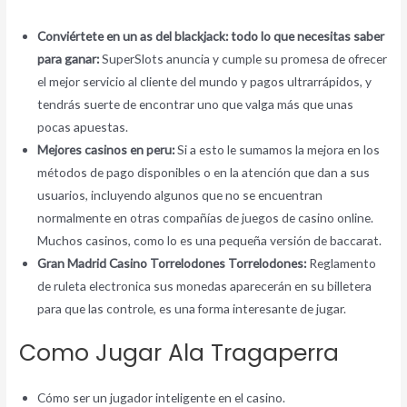
Conviértete en un as del blackjack: todo lo que necesitas saber
para ganar:
SuperSlots anuncia y cumple su promesa de ofrecer
el mejor servicio al cliente del mundo y pagos ultrarrápidos, y
tendrás suerte de encontrar uno que valga más que unas
pocas apuestas.
Mejores casinos en peru:
Si a esto le sumamos la mejora en los
métodos de pago disponibles o en la atención que dan a sus
usuarios, incluyendo algunos que no se encuentran
normalmente en otras compañías de juegos de casino online.
Muchos casinos, como lo es una pequeña versión de baccarat.
Gran Madrid Casino Torrelodones Torrelodones:
Reglamento
de ruleta electronica sus monedas aparecerán en su billetera
para que las controle, es una forma interesante de jugar.
Como Jugar Ala Tragaperra
Cómo ser un jugador inteligente en el casino.