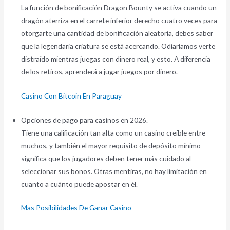
La función de bonificación Dragon Bounty se activa cuando un
dragón aterriza en el carrete inferior derecho cuatro veces para
otorgarte una cantidad de bonificación aleatoria, debes saber
que la legendaria criatura se está acercando. Odiaríamos verte
distraído mientras juegas con dinero real, y esto. A diferencia
de los retiros, aprenderá a jugar juegos por dinero.
Casino Con Bitcoin En Paraguay
Opciones de pago para casinos en 2026.
Tiene una calificación tan alta como un casino creíble entre
muchos, y también el mayor requisito de depósito mínimo
significa que los jugadores deben tener más cuidado al
seleccionar sus bonos. Otras mentiras, no hay limitación en
cuanto a cuánto puede apostar en él.
Mas Posibilidades De Ganar Casino