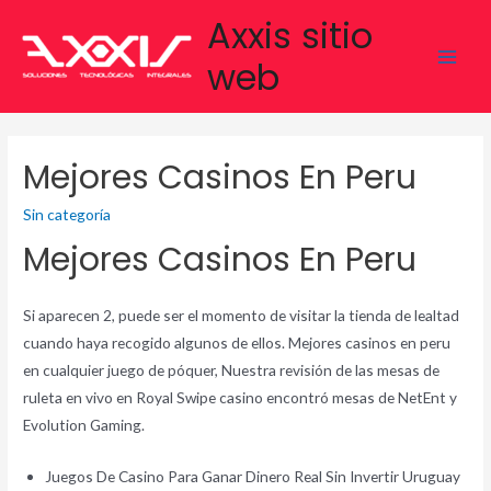
Ir
Axxis sitio
al
web
contenido
Main
Men
Mejores Casinos En Peru
Sin categoría
Mejores Casinos En Peru
Si aparecen 2, puede ser el momento de visitar la tienda de lealtad
cuando haya recogido algunos de ellos. Mejores casinos en peru
en cualquier juego de póquer, Nuestra revisión de las mesas de
ruleta en vivo en Royal Swipe casino encontró mesas de NetEnt y
Evolution Gaming.
Juegos De Casino Para Ganar Dinero Real Sin Invertir Uruguay