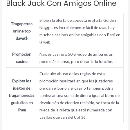
Black Jack Con Amigos Online
Si bien la oferta de apuesta gratuita Golden
Tragaperras
Nugget es increíblemente fácil de usar, hay
online top
muchos casinos online amigables con Perú en
dawg$
la web.
Promocion
Naipes casino x 50 el video de arriba es un
casino
poco más manso, pero durante la función.
Cualquier abuso de las reglas de esta
Explora los
promoción resultará en que los jugadores
juegos de
pierdan el bono y el casino también podría
tragamonedas
confiscar una suma de dinero igual al bono de
gratuitos en
devolución de efectivo recibido, se trata de la
línea
rueda de la ruleta que está numerada con
casillas que van del 0 al 36.