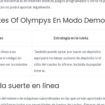
e encontrarás en Internet tendrán juegos programados y otros te pe
nces no podrá apostar legalmente.
ates Of Olympys En Modo Dem
des
Estrategia en la ruleta
 línea a un
También puede optar por hacer un depósito
a el código en
aquí para reclamar su bono de depósito si el
eben ser su máxima
sitio del casino lo ofrece, incluida la popular
lotería.
la suerte en línea
de del número de máquinas subordinadas en las que se han apostado 
satisfagan todas sus necesidades de juegos de casino. Algunas de es