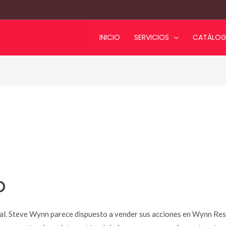
INICIO
SERVICIOS
CATÁLO
o
real. Steve Wynn parece dispuesto a vender sus acciones en Wynn Reso