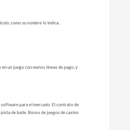
ículo, como su nombre lo indica.
ue en un juego con menos líneas de pago, y
 software para el mercado. El contrato de
pista de baile. Bonos de juegos de casino