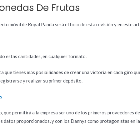
nedas De Frutas
ecto móvil de Royal Panda será el foco de esta revisión y en este art
do estas cantidades, en cualquier formato.
ca que tienes más posibilidades de crear una victoria en cada giro q
egistrarse y realizar su primer depósito.
s
, que permitirá a la empresa ser uno de los primeros proveedores de
los datos proporcionados, y con los Dannys como protagonistas en la 