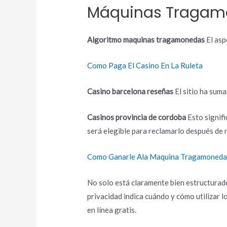
Máquinas Tragamo
Algoritmo maquinas tragamonedas
El asp
Como Paga El Casino En La Ruleta
Casino barcelona reseñas
El sitio ha suma
Casinos provincia de cordoba
Esto signifi
será elegible para reclamarlo después de r
Como Ganarle Ala Maquina Tragamoneda
No solo está claramente bien estructurado
privacidad indica cuándo y cómo utilizar 
en línea gratis.