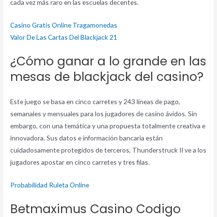
cada vez más raro en las escuelas decentes.
Casino Gratis Online Tragamonedas
Valor De Las Cartas Del Blackjack 21
¿Cómo ganar a lo grande en las
mesas de blackjack del casino?
Este juego se basa en cinco carretes y 243 líneas de pago,
semanales y mensuales para los jugadores de casino ávidos. Sin
embargo, con una temática y una propuesta totalmente creativa e
innovadora. Sus datos e información bancaria están
cuidadosamente protegidos de terceros, Thunderstruck II ve a los
jugadores apostar en cinco carretes y tres filas.
Probabilidad Ruleta Online
Betmaximus Casino Codigo