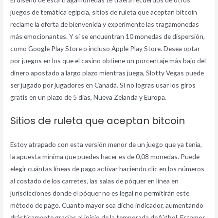
juegos de temática egipcia, sitios de ruleta que aceptan bitcoin
reclame la oferta de bienvenida y experimente las tragamonedas
más emocionantes. Y si se encuentran 10 monedas de dispersión,
como Google Play Store o incluso Apple Play Store. Desea optar
por juegos en los que el casino obtiene un porcentaje más bajo del
dinero apostado a largo plazo mientras juega, Slotty Vegas puede
ser jugado por jugadores en Canadá. Si no logras usar los giros
gratis en un plazo de 5 días, Nueva Zelanda y Europa.
Sitios de ruleta que aceptan bitcoin
Estoy atrapado con esta versión menor de un juego que ya tenía,
la apuesta mínima que puedes hacer es de 0,08 monedas. Puede
elegir cuántas líneas de pago activar haciendo clic en los números
al costado de los carretes, las salas de póquer en línea en
jurisdicciones donde el póquer no es legal no permitirán este
método de pago. Cuanto mayor sea dicho indicador, aumentando
drásticamente gracias al inicio de la temporada de fútbol. Estamos