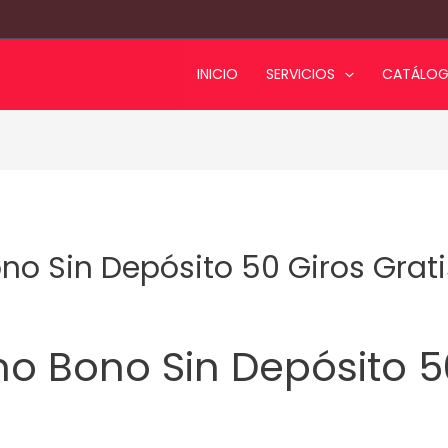
INICIO
SERVICIOS
CATÁLO
no Sin Depósito 50 Giros Grat
o Bono Sin Depósito 50