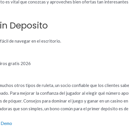
to es vital que conozcas y aproveches bien ofertas tan interesantes
in Deposito
 fácil de navegar en el escritorio.
iros gratis 2026
muchos otros tipos de ruleta, un socio confiable que los clientes sa
do. Para mejorar la confianza del jugador al elegir qué número apost
 de póquer. Consejos para dominar el juego y ganar en un casino en 
doras que son simples, un bono común para el primer depósito es de
o Demo