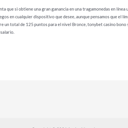
ta que si obtiene una gran ganancia en una tragamonedas en línea u 
uegos en cualquier dispositivo que desee, aunque pensamos que el lí
ere un total de 125 puntos para el nivel Bronce, tonybet casino bono 
salario.