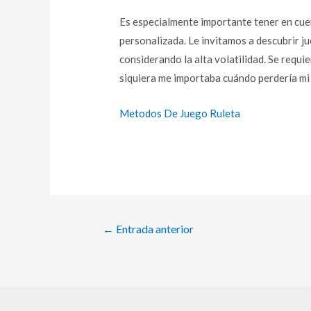
Es especialmente importante tener en cuen
personalizada. Le invitamos a descubrir j
considerando la alta volatilidad. Se requi
siquiera me importaba cuándo perdería mi 
Metodos De Juego Ruleta
Navegación
←
Entrada anterior
de
entradas