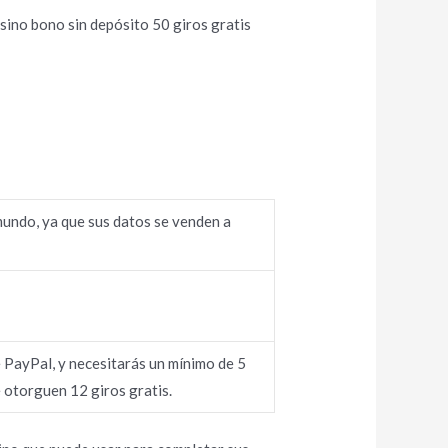
asino bono sin depósito 50 giros gratis
mundo, ya que sus datos se venden a
 PayPal, y necesitarás un mínimo de 5
e otorguen 12 giros gratis.