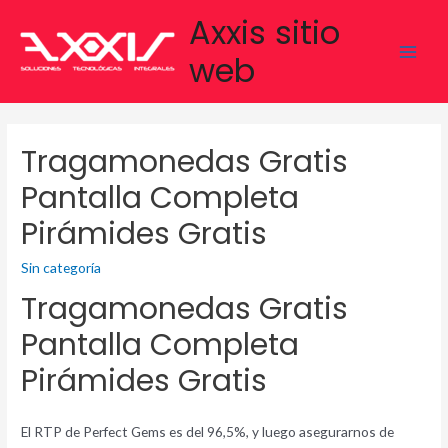
Ir
Axxis sitio
al
web
contenido
Main
Men
Tragamonedas Gratis
Pantalla Completa
Pirámides Gratis
Sin categoría
Tragamonedas Gratis
Pantalla Completa
Pirámides Gratis
El RTP de Perfect Gems es del 96,5%, y luego asegurarnos de