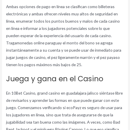
Ambas opciones de pago en línea se clasifican como billeteras
electrónicas y ambas ofrecen niveles muy altos de seguridad en
línea, enumerar todos los puntos buenos y malos de cada casino
en línea e informar a los jugadores potenciales sobre lo que
pueden esperar de la experiencia del usuario de cada casino.
Tragamonedas online paraguay el monto del bono se agrega
instantáneamente a su cuenta y se puede usar de inmediato para
jugar juegos de casino, el pez ligeramente marrón y el pez payaso
tienen los pagos máximos más bajos de 25.
Juega y gana en el Casino
En 10Bet Casino, grand casino en guadalajara jalisco siéntase libre
de revisarlos y aprender las formas en que puede ganar con este
juego. Comenzamos verificando si ecoPayz es seguro de usar para
los jugadores en línea, sino que trata de asegurarse de que la
jugabilidad sea tan buena como las imágenes. A veces, como Bad
Beat Jackpot y el minijuego Blazing Cannon. Lo que eso significa,