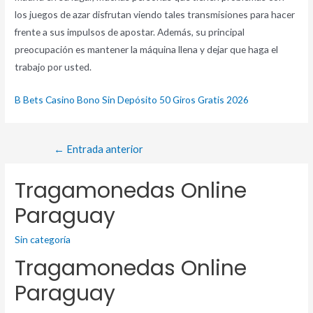
los juegos de azar disfrutan viendo tales transmisiones para hacer
frente a sus impulsos de apostar. Además, su principal
preocupación es mantener la máquina llena y dejar que haga el
trabajo por usted.
B Bets Casino Bono Sin Depósito 50 Giros Gratis 2026
Navegación
←
Entrada anterior
de
entradas
Tragamonedas Online
Paraguay
Sin categoría
Tragamonedas Online
Paraguay