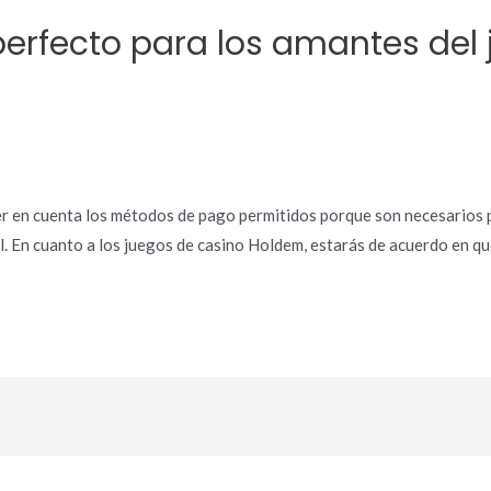
r perfecto para los amantes del
z
ner en cuenta los métodos de pago permitidos porque son necesarios 
al. En cuanto a los juegos de casino Holdem, estarás de acuerdo en qu