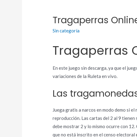
Tragaperras Onlin
Sin categoría
Tragaperras O
En este juego sin descarga, ya que el jueg
variaciones de la Ruleta en vivo.
Las tragamonedas,
Juega gratis a narcos en modo demo si el 
reproducción. Las cartas del 2 al 9 tienen
debe mostrar 2 y lo mismo ocurre con 12.
que no está inscrito en el censo electoral 