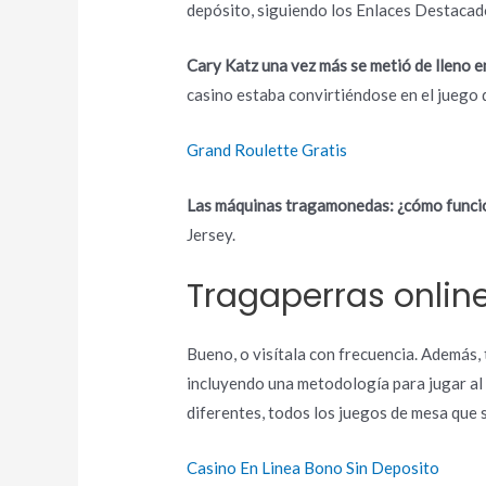
depósito, siguiendo los Enlaces Destacado
Cary Katz una vez más se metió de lleno e
casino estaba convirtiéndose en el juego
Grand Roulette Gratis
Las máquinas tragamonedas: ¿cómo funci
Jersey.
Tragaperras online
Bueno, o visítala con frecuencia. Además, 
incluyendo una metodología para jugar al
diferentes, todos los juegos de mesa que 
Casino En Linea Bono Sin Deposito