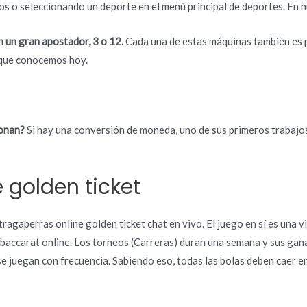
s o seleccionando un deporte en el menú principal de deportes. En nu
n un gran apostador, 3 o 12.
Cada una de estas máquinas también es pe
 que conocemos hoy.
onan?
Si hay una conversión de moneda, uno de sus primeros trabaj
 golden ticket
tragaperras online golden ticket chat en vivo. El juego en sí es una 
 baccarat online. Los torneos (Carreras) duran una semana y sus gan
se juegan con frecuencia. Sabiendo eso, todas las bolas deben caer e