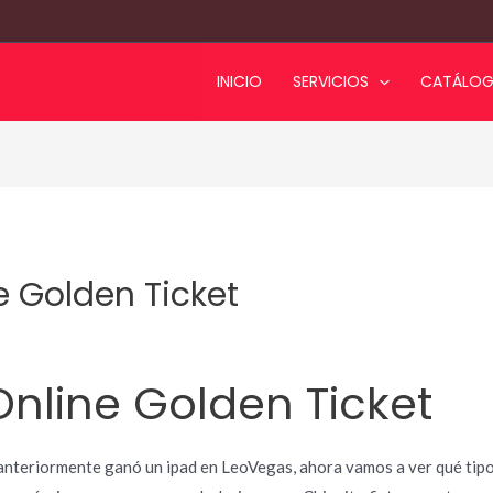
INICIO
SERVICIOS
CATÁLO
e Golden Ticket
nline Golden Ticket
 anteriormente ganó un ipad en LeoVegas, ahora vamos a ver qué tip