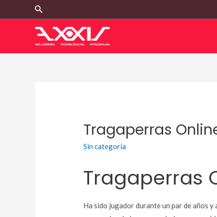
Ir
Buscar
al
contenido
Tragaperras Onlin
Sin categoría
Tragaperras O
Ha sido jugador durante un par de años y