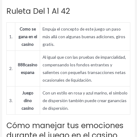
Ruleta Del 1 Al 42
Como se
Empuja el concepto de este juego un paso
1.
gana en el
más allá con algunas buenas adiciones, giros
casino
gratis.
Al igual que con las pruebas de imparcialidad,
888casino
compensando los fondos entrantes y
2.
espana
salientes con pequeñas transacciones netas
ocasionales de liquidación.
Juego
Con un estilo en rosa y azul marino, el símbolo
3.
dino
de dispersión también puede crear ganancias
casino
de dispersión.
Cómo manejar tus emociones
durante el juego en el casino