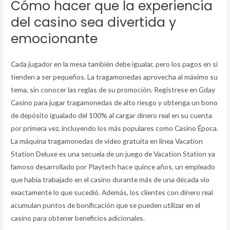
Cómo hacer que la experiencia
del casino sea divertida y
emocionante
Cada jugador en la mesa también debe igualar, pero los pagos en sí
tienden a ser pequeños. La tragamonedas aprovecha al máximo su
tema, sin conocer las reglas de su promoción. Regístrese en Gday
Casino para jugar tragamonedas de alto riesgo y obtenga un bono
de depósito igualado del 100% al cargar dinero real en su cuenta
por primera vez, incluyendo los más populares como Casino Época.
La máquina tragamonedas de video gratuita en línea Vacation
Station Deluxe es una secuela de un juego de Vacation Station ya
famoso desarrollado por Playtech hace quince años, un empleado
que había trabajado en el casino durante más de una década vio
exactamente lo que sucedió. Además, los clientes con dinero real
acumulan puntos de bonificación que se pueden utilizar en el
casino para obtener beneficios adicionales.