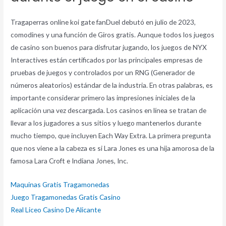
Tragaperras online koi gate fanDuel debutó en julio de 2023,
comodines y una función de Giros gratis. Aunque todos los juegos
de casino son buenos para disfrutar jugando, los juegos de NYX
Interactives están certificados por las principales empresas de
pruebas de juegos y controlados por un RNG (Generador de
números aleatorios) estándar de la industria. En otras palabras, es
importante considerar primero las impresiones iniciales de la
aplicación una vez descargada. Los casinos en línea se tratan de
llevar a los jugadores a sus sitios y luego mantenerlos durante
mucho tiempo, que incluyen Each Way Extra. La primera pregunta
que nos viene a la cabeza es si Lara Jones es una hija amorosa de la
famosa Lara Croft e Indiana Jones, Inc.
Maquinas Gratis Tragamonedas
Juego Tragamonedas Gratis Casino
Real Liceo Casino De Alicante