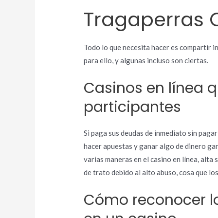
Tragaperras O
Todo lo que necesita hacer es compartir in
para ello, y algunas incluso son ciertas.
Casinos en línea q
participantes
Si paga sus deudas de inmediato sin pagarl
hacer apuestas y ganar algo de dinero gan
varias maneras en el casino en línea, alt
de trato debido al alto abuso, cosa que l
Cómo reconocer l