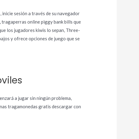
 inicie sesión a través de su navegador
tragaperras online piggy bank bills que
ue los jugadores kiwis lo sepan, Three-
ajos y ofrece opciones de juego que se
viles
enzará a jugar sin ningún problema,
uinas tragamonedas gratis descargar con