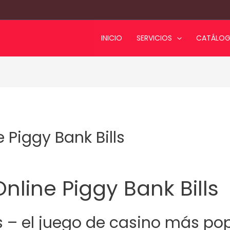
INICIO
SERVICIOS
CATÁLO
 Piggy Bank Bills
nline Piggy Bank Bills
– el juego de casino más pop