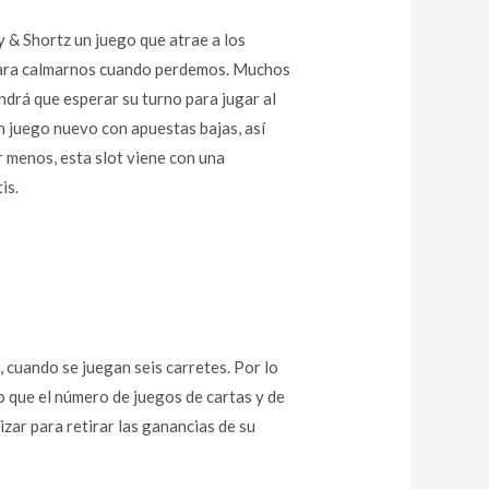
 & Shortz un juego que atrae a los
a para calmarnos cuando perdemos. Muchos
drá que esperar su turno para jugar al
un juego nuevo con apuestas bajas, así
r menos, esta slot viene con una
is.
 cuando se juegan seis carretes. Por lo
o que el número de juegos de cartas y de
zar para retirar las ganancias de su