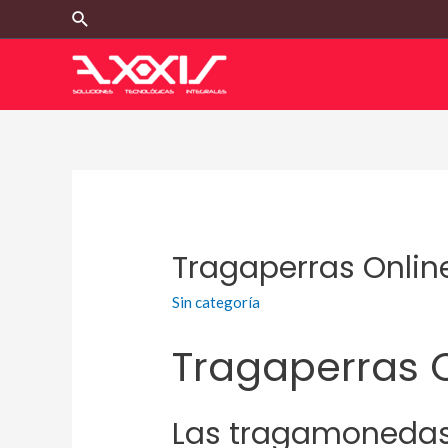
Ir
Buscar
al
contenido
Tragaperras Online
Sin categoría
Tragaperras O
Las tragamonedas 