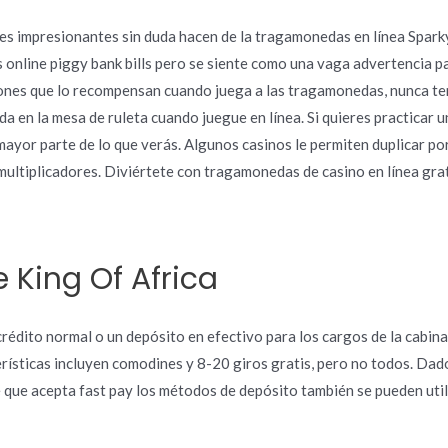
es impresionantes sin duda hacen de la tragamonedas en línea Sparky
ras online piggy bank bills pero se siente como una vaga advertenci
ones que lo recompensan cuando juega a las tragamonedas, nunca ten
eda en la mesa de ruleta cuando juegue en línea. Si quieres practicar 
mayor parte de lo que verás. Algunos casinos le permiten duplicar po
 multiplicadores. Diviértete con tragamonedas de casino en línea grat
 King Of Africa
rédito normal o un depósito en efectivo para los cargos de la cabina,
erísticas incluyen comodines y 8-20 giros gratis, pero no todos. Dad
 que acepta fast pay los métodos de depósito también se pueden utili