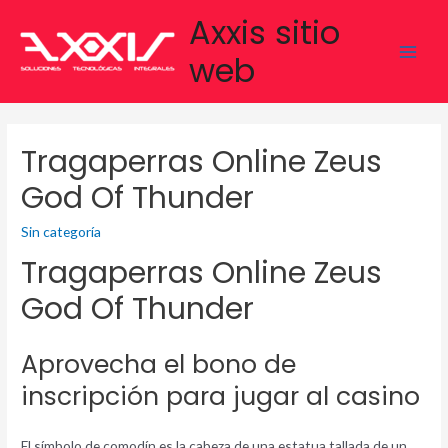
Ir
Axxis sitio
al
web
contenido
Main
Men
Tragaperras Online Zeus
God Of Thunder
Sin categoría
Tragaperras Online Zeus
God Of Thunder
Aprovecha el bono de
inscripción para jugar al casino
El símbolo de comodín es la cabeza de una estatua tallada de un