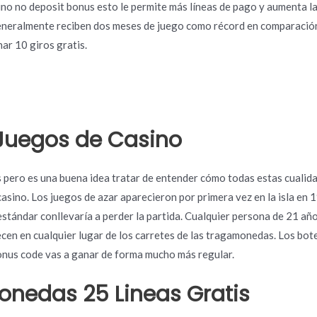
ino no deposit bonus esto le permite más líneas de pago y aumenta la
eneralmente reciben dos meses de juego como récord en comparación
ar 10 giros gratis.
uegos de Casino
ero es una buena idea tratar de entender cómo todas estas cualida
casino. Los juegos de azar aparecieron por primera vez en la isla en 1
 estándar conllevaría a perder la partida. Cualquier persona de 21 añ
ecen en cualquier lugar de los carretes de las tragamonedas. Los bot
nus code vas a ganar de forma mucho más regular.
nedas 25 Lineas Gratis