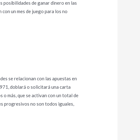
s posibilidades de ganar dinero en las
 con un mes de juego para los no
des se relacionan con las apuestas en
971, doblará o solicitará una carta
os o más, que se activan con un total de
es progresivos no son todos iguales,