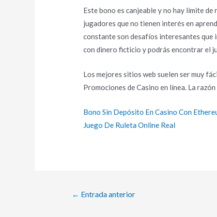
Este bono es canjeable y no hay límite de 
jugadores que no tienen interés en apren
constante son desafíos interesantes que i
con dinero ficticio y podrás encontrar el 
Los mejores sitios web suelen ser muy fác
Promociones de Casino en línea. La razón 
Bono Sin Depósito En Casino Con Ether
Juego De Ruleta Online Real
Navegación
←
Entrada anterior
de
entradas