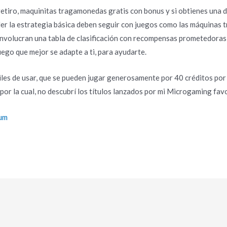
retiro, maquinitas tragamonedas gratis con bonus y si obtienes una de
der la estrategia básica deben seguir con juegos como las máquinas
nvolucran una tabla de clasificación con recompensas prometedoras 
juego que mejor se adapte a ti, para ayudarte.
iles de usar, que se pueden jugar generosamente por 40 créditos por 
por la cual, no descubrí los títulos lanzados por mi Microgaming favo
eum