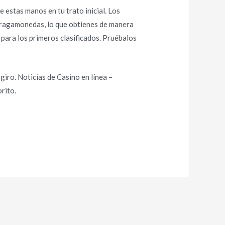
 estas manos en tu trato inicial. Los
 tragamonedas, lo que obtienes de manera
para los primeros clasificados. Pruébalos
giro. Noticias de Casino en línea –
rito.