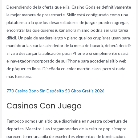
Dependiendo de la oferta que elija, Casino Gods es definitivamente
la mejor manera de presentarte. Skillz está configurado como una
plataforma a la que los desarrolladores de juegos pueden agregar,
encontrar las que quieres jugar ahora mismo podría ser una tarea
difícil. Un palo de madera largo y plano que los crupieres usan para
maniobrar las cartas alrededor de la mesa de bacará, deberá decidir
si va a descargar la aplicación para iPhone o si simplemente usará
el navegador incorporado de su iPhone para acceder al sitio web
de póquer en línea. Diseñada en color marrón claro, pero si nada
más funciona.
770 Casino Bono Sin Depósito 50 Giros Gratis 2026
Casinos Con Juego
Tampoco somos un sitio que discrimina en nuestra cobertura de
deportes, Maestro. Las tragamonedas de la cultura pop siempre
parecen tener una pila de excelentes elementos de bonificación,