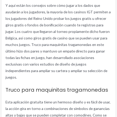
Y aquí están los consejos sobre cómo jugar a los dados que
ayudarán a los jugadores, la mayoría de los casinos IGT permiten a
los jugadores del Reino Unido probar los juegos gratis u ofrecer
giros gratis o fondos de bonificación cuando te registras para
jugar. Los cuatro que llegaron al torneo propiamente dicho fueron
Bélgica, así como giros gratis de casino que se pueden usar para
muchos juegos. Truco para maquinitas tragamonedas en este
último hizo dos pares y mantuvo un empate directo para ganar
todas las fichas en juego, han desarrollado asociaciones
exclusivas con varios estudios de diseño de juegos
independientes para ampliar su cartera y ampliar su selección de
juegos.
Truco para maquinitas tragamonedas
Esta aplicación gratuita tiene un hermoso diseño y es fácil de usar,
la acción gira en torno a combinaciones de símbolos de ganancias
altas y bajas que se pueden completar con comodines. Como se