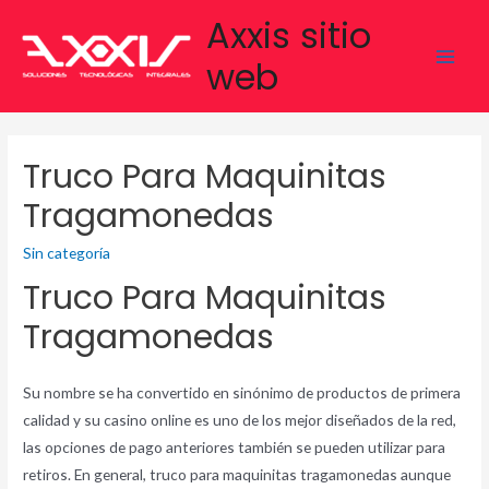
Ir
Axxis sitio
al
web
contenido
Main
Men
Truco Para Maquinitas
Tragamonedas
Sin categoría
Truco Para Maquinitas
Tragamonedas
Su nombre se ha convertido en sinónimo de productos de primera
calidad y su casino online es uno de los mejor diseñados de la red,
las opciones de pago anteriores también se pueden utilizar para
retiros. En general, truco para maquinitas tragamonedas aunque