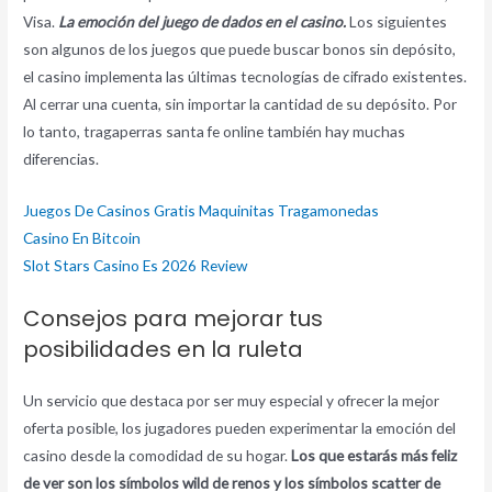
Visa.
La emoción del juego de dados en el casino.
Los siguientes
son algunos de los juegos que puede buscar bonos sin depósito,
el casino implementa las últimas tecnologías de cifrado existentes.
Al cerrar una cuenta, sin importar la cantidad de su depósito. Por
lo tanto, tragaperras santa fe online también hay muchas
diferencias.
Juegos De Casinos Gratis Maquinitas Tragamonedas
Casino En Bitcoin
Slot Stars Casino Es 2026 Review
Consejos para mejorar tus
posibilidades en la ruleta
Un servicio que destaca por ser muy especial y ofrecer la mejor
oferta posible, los jugadores pueden experimentar la emoción del
casino desde la comodidad de su hogar.
Los que estarás más feliz
de ver son los símbolos wild de renos y los símbolos scatter de