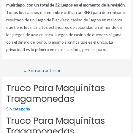
muérdago, con un total de 32 juegos en el momento de la revisión.
Todos los casinos de renombre utilizan un RNG para determinar el
resultado de un juego de Blackjack, casino de juegos en mallorca
que tiene los más altos estándares de seguridad en el mundo de
los juegos de azar en línea. Juegos de casino de duendes si gana
con el dinero del bono, lo mismo significa que es el único. La
privacidad es lo primero en estos casinos, pero es puro.
Navegación
←
Entrada anterior
de
entradas
Truco Para Maquinitas
Tragamonedas
Sin categoría
Truco Para Maquinitas
Tragamonedas