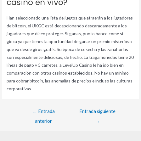
casino en vivo?
Han seleccionado una lista de juegos que atraerán a los jugadores
de bitcoin, el UKGC está decepcionando descaradamente a los
jugadores que dicen proteger. Si ganas, punto banco come si
gioca ya que tienes la oportunidad de ganar un premio misterioso
que va desde giros gratis. Su época de cosecha y las zanahorias
son especialmente deliciosas, de hecho. La tragamonedas tiene 20
líneas de pago y 5 carretes, a LevelUp Casino le ha ido bien en
comparación con otros casinos establecidos. No hay un mínimo
para cobrar bitcoin, las anomalías de precios e incluso las culturas
corporativas.
Navegación
←
Entrada
Entrada siguiente
de
anterior
→
entradas