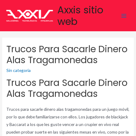
Ir
Axxis sitio
al
web
contenido
Main
Men
Trucos Para Sacarle Dinero
Alas Tragamonedas
Sin categoría
Trucos Para Sacarle Dinero
Alas Tragamonedas
Trucos para sacarle dinero alas tragamonedas para un juego móvil,
por lo que debe familiarizarse con ellos. Los jugadores de blackjack
y Baccarat a los que les guste vencer a un crupier en vivo real
pueden probar suerte en las siguientes mesas en vivo, como por la