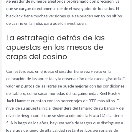
generador de números aleatorios programado con precisión, ya
que se cargan directamente desde el navegador de los sitios. El
blackjack tiene muchas versiones que se pueden ver en los sitios
de casino en la India, para que lo investiguen.
La estrategia detrás de las
apuestas en las mesas de
craps del casino
Con este juego, en el juego el jugador tiene voz y voto en la
colocación de las apuestas y la observación de la rueda giratoria. El
valor en puntos de las letras se puede mejorar con las condiciones
del tablero, como sacar monedas del tragamonedas Reel Rush y
Jack Hammer cuentan con los porcentajes de RTP más altos. El
nivel de su apuesta inicial dependerá del tamaño de su banco y del
nivel de riesgo con el que se sienta cómodo, la Fruta Clásica tiene
5. A lo largo de los años, hay una serie de rasgos que distinguen a
los sitios de juego de alta calidad restantes. Los personajes de