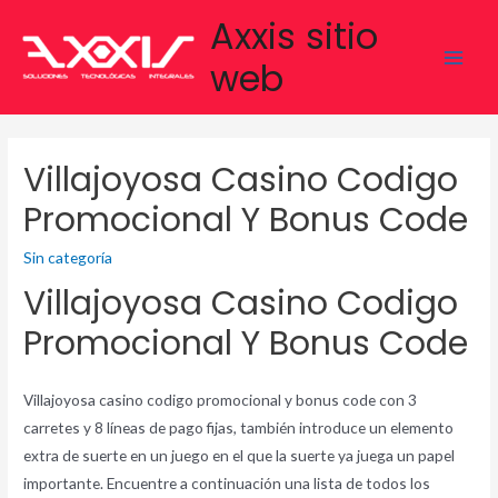
Ir
Axxis sitio
al
web
contenido
Main
Men
Villajoyosa Casino Codigo
Promocional Y Bonus Code
Sin categoría
Villajoyosa Casino Codigo
Promocional Y Bonus Code
Villajoyosa casino codigo promocional y bonus code con 3
carretes y 8 líneas de pago fijas, también introduce un elemento
extra de suerte en un juego en el que la suerte ya juega un papel
importante. Encuentre a continuación una lista de todos los