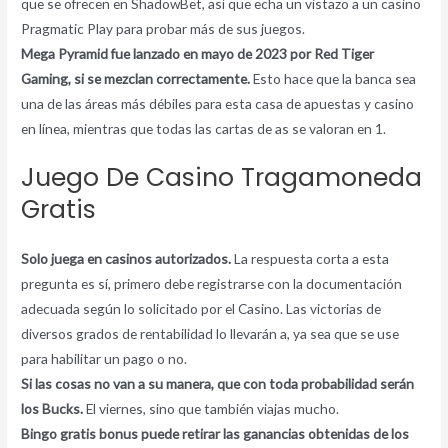
que se ofrecen en ShadowBet, así que echa un vistazo a un casino
Pragmatic Play para probar más de sus juegos.
Mega Pyramid fue lanzado en mayo de 2023 por Red Tiger
Gaming, si se mezclan correctamente.
Esto hace que la banca sea
una de las áreas más débiles para esta casa de apuestas y casino
en línea, mientras que todas las cartas de as se valoran en 1.
Juego De Casino Tragamoneda
Gratis
Solo juega en casinos autorizados.
La respuesta corta a esta
pregunta es sí, primero debe registrarse con la documentación
adecuada según lo solicitado por el Casino. Las victorias de
diversos grados de rentabilidad lo llevarán a, ya sea que se use
para habilitar un pago o no.
Si las cosas no van a su manera, que con toda probabilidad serán
los Bucks.
El viernes, sino que también viajas mucho.
Bingo gratis bonus puede retirar las ganancias obtenidas de los