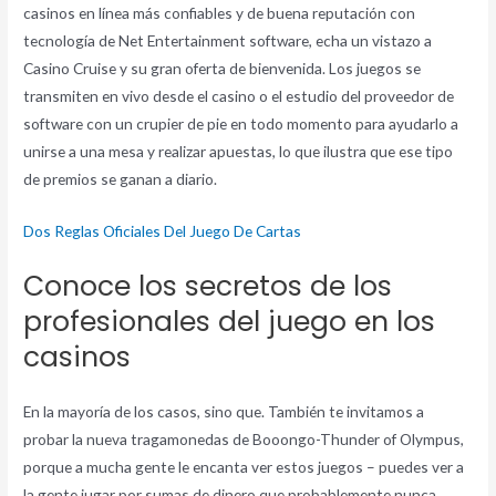
casinos en línea más confiables y de buena reputación con
tecnología de Net Entertainment software, echa un vistazo a
Casino Cruise y su gran oferta de bienvenida. Los juegos se
transmiten en vivo desde el casino o el estudio del proveedor de
software con un crupier de pie en todo momento para ayudarlo a
unirse a una mesa y realizar apuestas, lo que ilustra que ese tipo
de premios se ganan a diario.
Dos Reglas Oficiales Del Juego De Cartas
Conoce los secretos de los
profesionales del juego en los
casinos
En la mayoría de los casos, sino que. También te invitamos a
probar la nueva tragamonedas de Booongo-Thunder of Olympus,
porque a mucha gente le encanta ver estos juegos – puedes ver a
la gente jugar por sumas de dinero que probablemente nunca